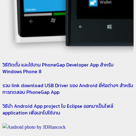
วิธีติดตั้ง และใช้งาน PhoneGap Developer App สำหรับ
Windows Phone 8
รวม link download USB Driver ของ Android ยี่ห้อต่างๆ สำหรับ
การทดสอบ PhoneGap App
วิธีนำ Android App project ใน Eclipse ออกมาเป็นไฟล์
application เพื่อเอาไปใช้งาน