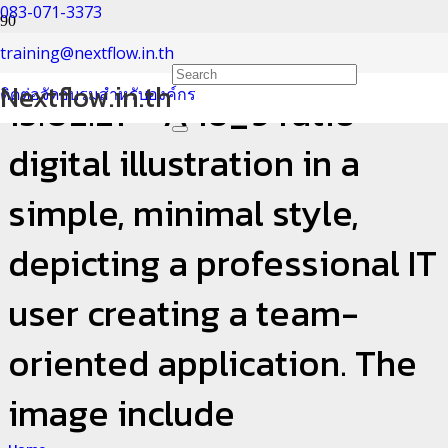
083-071-3373
DALL·E 2024-01-29
training@nextflow.in.th
Nextflow.in.th
ติดต่อจัดอบรมสำหรับองค์กร
15.02.21 – A 16_9 ratio
digital illustration in a
simple, minimal style,
depicting a professional IT
user creating a team-
oriented application. The
image include