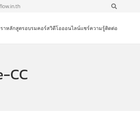
low.in.th
เรา
หลักสูตรอบรม
คอร์สวิดีโอออนไลน์
แชร์ความรู้
ติดต่อ
e-CC