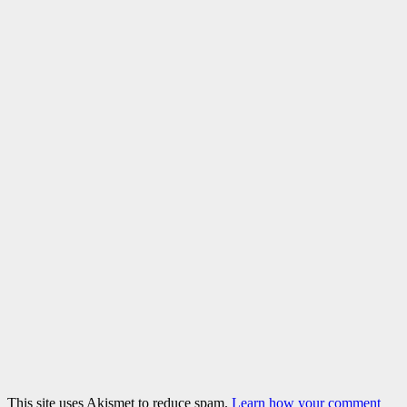
This site uses Akismet to reduce spam.
Learn how your comment