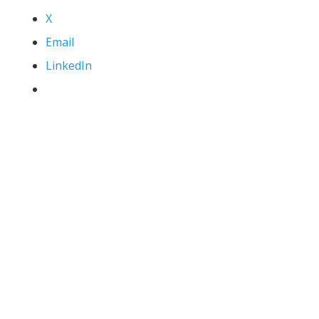
X
Email
LinkedIn
เริ่มต้นยุค AI ด้วยคอร์สฟรี และ
พรีเมี่ยม กับพล
หากชอบสิ่งที่พลเล่า เรื่องที่พลสอน สามารถ
สนับสนุนพลโดยการเข้าเรียนคอร์สออนไลน์ของพล
นะคร้าบ
เข้าใจง่าย ใช้ได้จริง ออกแบบการสอนอย่าง
เข้าใจโดยโค้ชพล
มีคอร์สสำหรับคนใช้งานทั่วไป จนถึงเรียนรู้