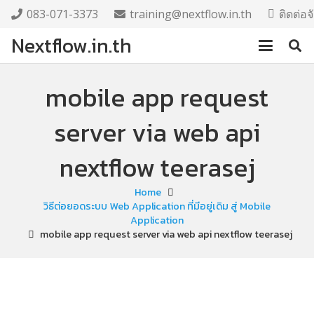
083-071-3373
training@nextflow.in.th
ติดต่อ
Nextflow.in.th
mobile app request
server via web api
nextflow teerasej
Home
วิธีต่อยอดระบบ Web Application ที่มีอยู่เดิม สู่ Mobile
Application
mobile app request server via web api nextflow teerasej