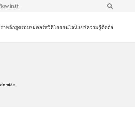
low.in.th
เรา
หลักสูตรอบรม
คอร์สวิดีโอออนไลน์
แชร์ความรู้
ติดต่อ
ndomMe