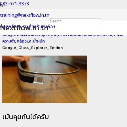
083-071-3373
Google_Glass_Explorer_Ed
training@nextflow.in.th
Nextflow.in.th
ติดต่อจัดอบรมสำหรับองค์กร
Home
Google Glass อัพเดต Spec ล่าสุดแล้ว เพิ่มเติมระบบแอพที่รองรับ, หน่วย
ความจำ, กล้องและน้ำหนัก
Google_Glass_Explorer_Edition
เม้นคุยกันได้ครับ