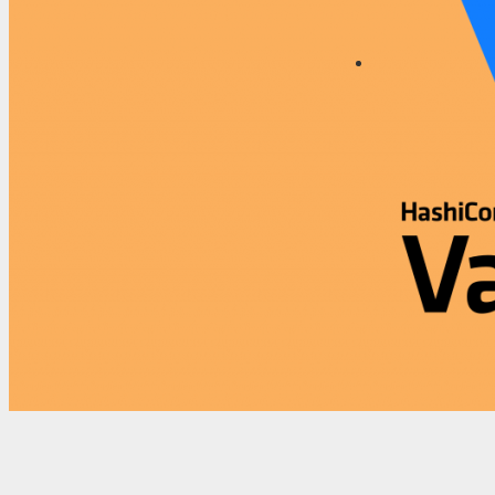
วิธีลบ Vagrant Box ให้เหี้ยน!