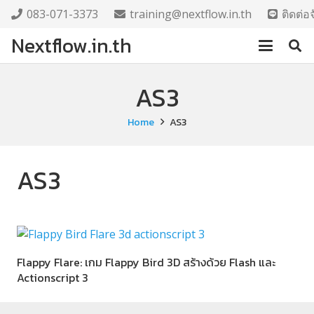
083-071-3373
training@nextflow.in.th
ติดต่
Nextflow.in.th
AS3
Home
AS3
AS3
Flappy Flare: เกม Flappy Bird 3D สร้างด้วย Flash และ
Actionscript 3