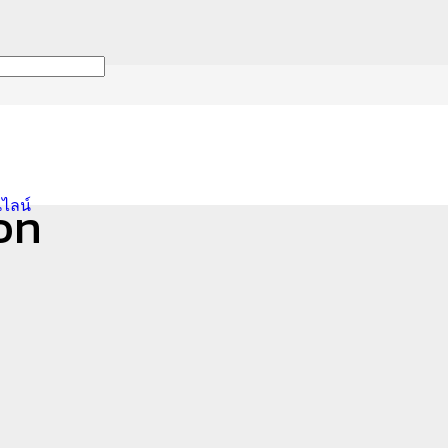
on
on
นไลน์