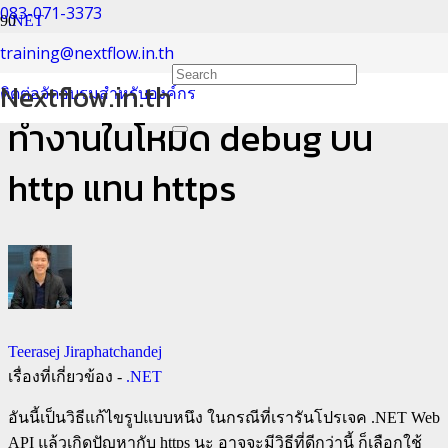
083-071-3373
.NET
training@nextflow.in.th
วิธีตั้งค่าให้ .NET Web API
Nextflow.in.th
ติดต่อจัดอบรมสำหรับองค์กร
ทำงานในโหมด debug บน
http แทน https
Teerasej Jiraphatchandej
เรื่องที่เกี่ยวข้อง -
.NET
อันนี้เป็นวิธีแก้ไขรูปแบบหนึง ในกรณีที่เรารันโปรเจค .NET Web
API แล้วเกิดปัญหากับ https นะ อาจจะมีวิธีที่ดีกว่านี้ ก็เลือกใช้