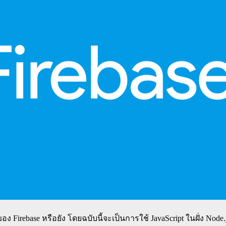
ง Firebase หรือยัง โดยฉบับนี้จะเป็นการใช้ JavaScript ในฝั่ง Node