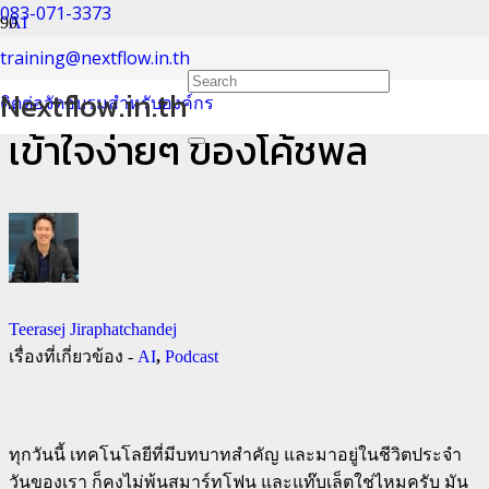
083-071-3373
AI
training@nextflow.in.th
Podcast เล่าเรื่องด้าน AI ที่
Nextflow.in.th
ติดต่อจัดอบรมสำหรับองค์กร
เข้าใจง่ายๆ ของโค้ชพล
Teerasej Jiraphatchandej
เรื่องที่เกี่ยวข้อง -
AI
,
Podcast
ทุกวันนี้ เทคโนโลยีที่มีบทบาทสำคัญ และมาอยู่ในชีวิตประจำ
วันของเรา ก็คงไม่พ้นสมาร์ทโฟน และแท๊บเล็ตใช่ไหมครับ มัน