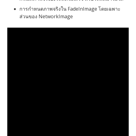
การกำหนดภาพจริงใน FadeInImage โดยเฉพาะ
ส่วนของ NetworkImage