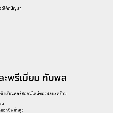
รณีติดปัญหา
และพรีเมี่ยม กับพล
รเข้าเรียนคอร์สออนไลน์ของพลนะคร้าบ
ชพล
ายอาชีพขั้นสูง