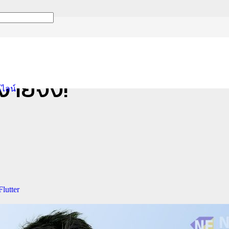
.ศ.: แสดงปีพุทธศักราช จ
่ายจัง!
นไลน์
lutter