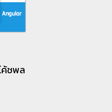
โค้ชพล