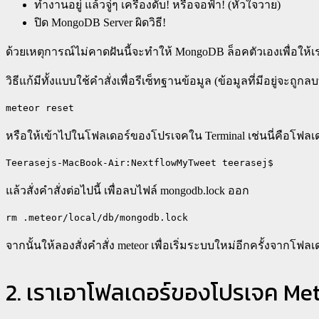
ทำงานอยู่ แล้วจู่ๆ เครื่องดับ! หรือจอฟ้า! (หัวใจวาย)
ปิด MongoDB Server ผิดวิธี!
ด้วยเหตุการณ์ไม่คาดฝันนี้จะทำให้ MongoDB ล็อคตัวเองเพื่อให้เ
วิธีแก้มีทั้งแบบใช้คำสั่งเพื่อรีเซ็ทฐานข้อมูล (ข้อมูลที่มีอยู่จะถูกล
meteor reset
หรือให้เข้าไปในโฟลเดอร์ของโปรเจคใน Terminal เช่นนี่คือโฟล
Teerasejs-MacBook-Air:NextflowMyTweet teerasej$
แล้วสั่งคำสั่งต่อไปนี้ เพื่อลบไฟล์ mongodb.lock ออก
rm .meteor/local/db/mongodb.lock
จากนั้นให้ลองสั่งคำสั่ง meteor เพื่อเริ่มระบบใหม่อีกครั้งจากโฟ
2. เราเอาโฟลเดอร์ของโปรเจค Met