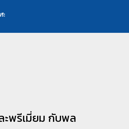
รี!
และพรีเมี่ยม กับพล