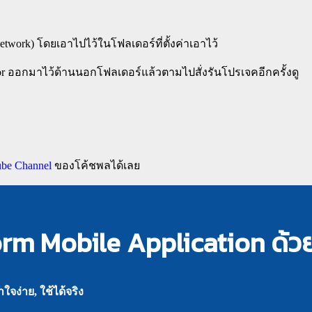
work) โดยเอาไปไว้ในโฟลเดอร์ที่ตั้งค่าเอาไว้
or ออกมาไว้ด้านนอกโฟลเดอร์แล้วตามไปสั่งรันโปรเจคอีกครั้งดู
be Channel
ของโค้ชพลได้เลย
orm Mobile Application ด้ว
จง่าย, ใช้ได้จริง