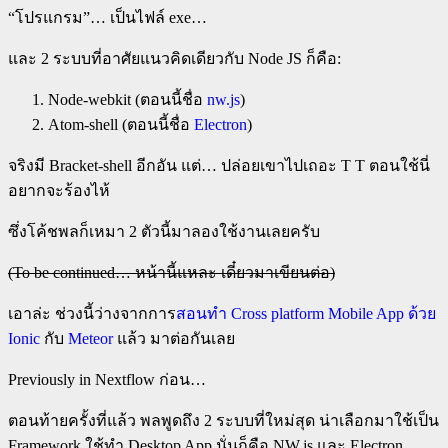
“โปรแกรม”…​ เป็นไฟล์ exe…
และ 2 ระบบที่อาศัยแนวคิดเดียวกับ Node JS ก็คือ:
Node-webkit (ตอนนี้ชื่อ
nw.js
)
Atom-shell (ตอนนี้ชื่อ
Electron
)
จริงมี Bracket-shell อีกอัน แต่… ปล่อยเขาไปเถอะ T T ตอนใช้นี่
อยากจะร้องไห้
ซึ่งโค้ชพลก็เหมา 2 ตัวนี้มาลองใช้งานเลยครับ
(To be continued… หน้านี้แหละ เดี๋ยวมาเขียนต่อ)
เอาล่ะ ช่วงนี้ว่างจากการ
สอนทำ Cross platform Mobile App ด้วย
Ionic
กับ
Meteor
แล้ว มาต่อกันเลย
Previously in Nextflow ก่อน…
ตอนท้ายครั้งที่แล้ว พลพูดถึง 2 ระบบที่ใหม่สุด น่าเลือกมาใช้เป็น
Framework ใช้ทำ Desktop App นั่นก็คือ NW.js และ Electron