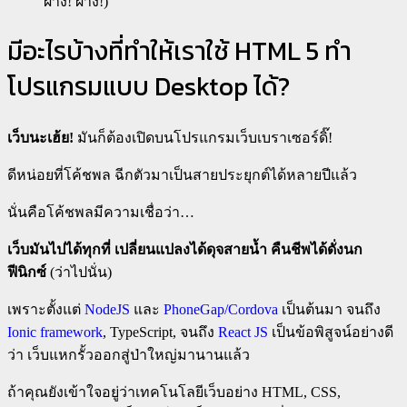
ผ่าง! ผ่าง!)
มีอะไรบ้างที่ทำให้เราใช้ HTML 5 ทำ
โปรแกรมแบบ Desktop ได้?
เว็บนะเฮ้ย!
มันก็ต้องเปิดบนโปรแกรมเว็บเบราเซอร์ดิ๊!
ดีหน่อยที่โค้ชพล ฉีกตัวมาเป็นสายประยุกต์ได้หลายปีแล้ว
นั่นคือโค้ชพลมีความเชื่อว่า…
เว็บมันไปได้ทุกที่ เปลี่ยนแปลงได้ดุจสายน้ำ คืนชีพได้ดั่งนก
ฟีนิกซ์
(ว่าไปนั่น)
เพราะตั้งแต่
NodeJS
และ
PhoneGap/Cordova
เป็นต้นมา จนถึง
Ionic framework
, TypeScript, จนถึง
React JS
เป็นข้อพิสูจน์อย่างดี
ว่า เว็บแหกรั้วออกสู่ป่าใหญ่มานานแล้ว
ถ้าคุณยังเข้าใจอยู่ว่าเทคโนโลยีเว็บอย่าง HTML, CSS,