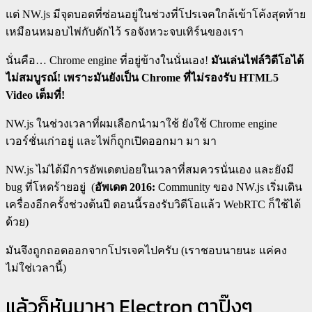
แต่ NW.js มีจุดบอดที่ซ่อนอยู่ในช่วงที่โปรเจคใกล้เข้าโค้งสุดท้าย
เหมือนหมอบไพ่กับดักไว้ รอจังหวะจบเทิร์นของเรา
นั่นคือ… Chrome engine ที่อยู่ข้างในนั่นเอง!
มันเล่นไฟล์วิดีโอได้
ไม่สมบูรณ์! เพราะมันยังเป็น Chrome ที่ไม่รองรับ HTML5
Video เต็มที่!
NW.js ในช่วงเวลาที่ผมเลือกนำมาใช้ ยังใช้ Chrome engine
เวอร์ชั่นเก่าอยู่ และไพ่ก็ถูกเปิดออกมา มา มา
NW.js ไม่ได้มีการอัพเดตบ่อยในเวลาที่สมควรนั่นเอง และยังมี
bug ที่โหดร้ายอยู่ (
อัพเดต 2016:
Community ของ NW.js เริ่มเดิน
เครื่องอีกครั้งช่วงต้นปี ตอนนี้รองรับวิดีโอแล้ว WebRTC ก็ใช้ได้
ด้วย)
มันจึงถูกถอดออกจากโปรเจคไปครับ (เราชอบนายนะ แค่คง
ไม่ใช่เวลานี้)​
แล้วก็หันมาหา Electron ตาปิ๊งๆ