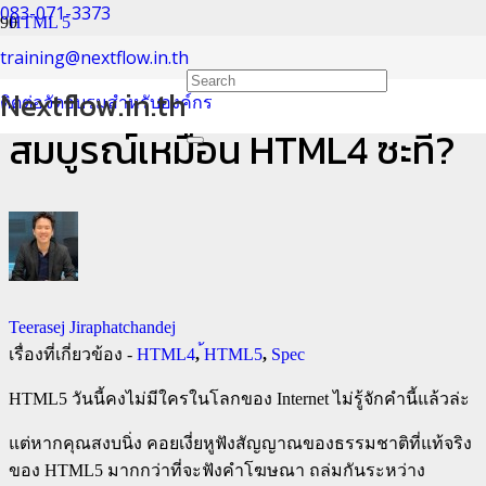
083-071-3373
HTML 5
training@nextflow.in.th
เมื่อไหร่ spec ของ HTML5 จะ
Nextflow.in.th
ติดต่อจัดอบรมสำหรับองค์กร
สมบูรณ์เหมือน HTML4 ซะที?
Teerasej Jiraphatchandej
เรื่องที่เกี่ยวข้อง -
HTML4
,
้HTML5
,
Spec
HTML5 วันนี้คงไม่มีใครในโลกของ Internet ไม่รู้จักคำนี้แล้วล่ะ
แต่หากคุณสงบนิ่ง คอยเงี่ยหูฟังสัญญาณของธรรมชาติที่แท้จริง
ของ HTML5 มากกว่าที่จะฟังคำโฆษณา ถล่มกันระหว่าง