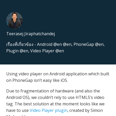
Teerasej Jiraphatchandej
เรื่องที่เกี่ยวข้อง -
Android @en @en
,
PhoneGap @en
,
Plugin @en
,
Video Player @en
Using video player on Android application which built
on PhoneGap isn’t easy like iOS.
Due to fragmentation of hardware (and also the
Android OS), we couldn’t rely to use HTML5’s video
tag. The best solution at the moment looks like we
have to use
Video Player plugin
, created by Simon